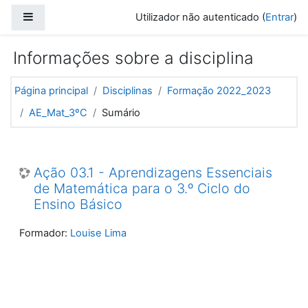
Ir para o conteúdo principal
Painel lateral
Utilizador não autenticado (
Entrar
)
Informações sobre a disciplina
Página principal
Disciplinas
Formação 2022_2023
AE_Mat_3ºC
Sumário
Ação 03.1 - Aprendizagens Essenciais
de Matemática para o 3.º Ciclo do
Ensino Básico
Formador:
Louise Lima