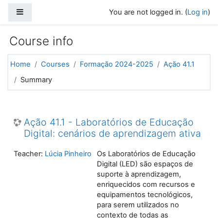
Skip to main content
Side panel
You are not logged in. (
Log in
)
Course info
Home
Courses
Formação 2024-2025
Ação 41.1
Summary
Ação 41.1 - Laboratórios de Educação
Digital: cenários de aprendizagem ativa
Teacher:
Lúcia Pinheiro
Os Laboratórios de Educação
Digital (LED) são espaços de
suporte à aprendizagem,
enriquecidos com recursos e
equipamentos tecnológicos,
para serem utilizados no
contexto de todas as