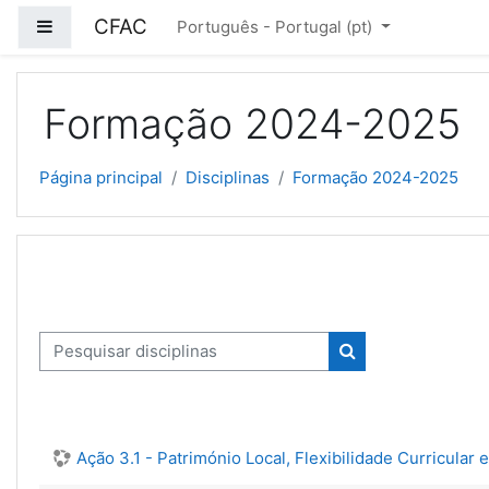
Ir para o conteúdo principal
CFAC
Painel lateral
Português - Portugal ‎(pt)‎
Formação 2024-2025
Página principal
Disciplinas
Formação 2024-2025
Pesquisar disciplinas
Pesquisar discipli
Ação 3.1 - Património Local, Flexibilidade Curricular 