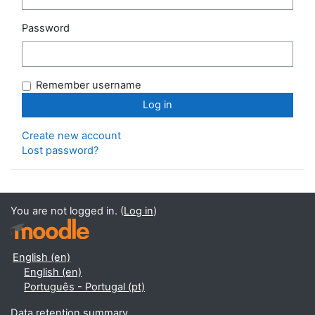
Password
Remember username
Create new account
Lost password?
You are not logged in. (
Log in
)
English ‎(en)‎
English ‎(en)‎
Português - Portugal ‎(pt)‎
Data retention summary